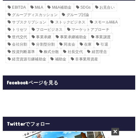
EBITDA
M&A
M&A補助金
SDGs
お見合い
グループディスカッション
グループ討論
サブスクリプション
ストックビジネス
スモールM&A
トリセツ
フロービジネス
マーケットアプローチ
世代交代
事業承継
事業承継補助金
事業譲渡
会社分割
分割型分割
同友会
在庫
引退
投資判断基準
株式分散
社長交代
経営理念
経営資源引継補助金
補助金
非事業用資産
Facebookページを見る
Twitterでフォロー