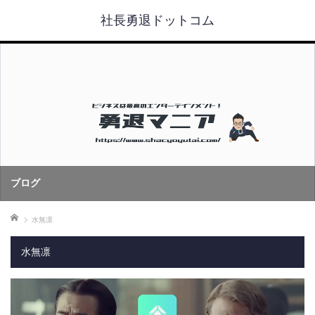
社長勇退ドットコム
ブログ
ホーム
水無凛
水無凛