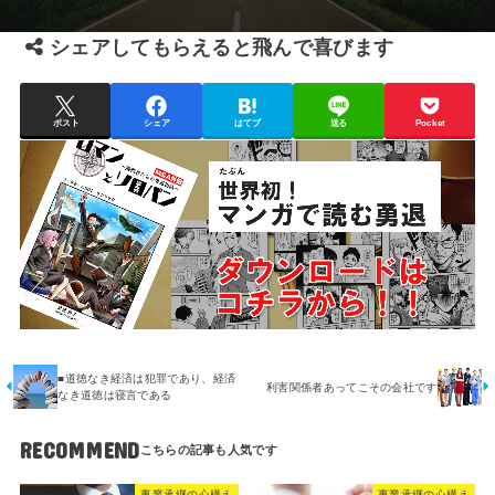
シェアしてもらえると飛んで喜びます
ポスト
シェア
はてブ
送る
Pocket
■道徳なき経済は犯罪であり、経済
利害関係者あってこその会社です
なき道徳は寝言である
RECOMMEND
事業承継の心構え
事業承継の心構え