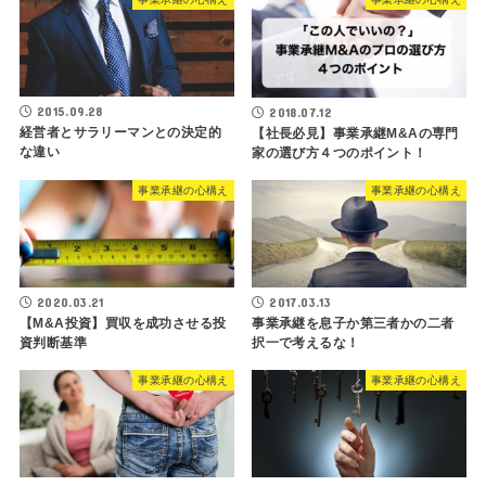
2015.09.28
2018.07.12
経営者とサラリーマンとの決定的
【社長必見】事業承継M&Aの専門
な違い
家の選び方４つのポイント！
事業承継の心構え
事業承継の心構え
2020.03.21
2017.03.13
【M&A投資】買収を成功させる投
事業承継を息子か第三者かの二者
資判断基準
択一で考えるな！
事業承継の心構え
事業承継の心構え