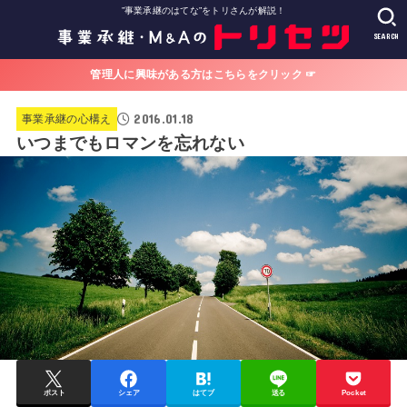
”事業承継のはてな”をトリさんが解説！
SEARCH
管理人に興味がある方はこちらをクリック ☞
2016.01.18
事業承継の心構え
いつまでもロマンを忘れない
ポスト
シェア
はてブ
送る
Pocket