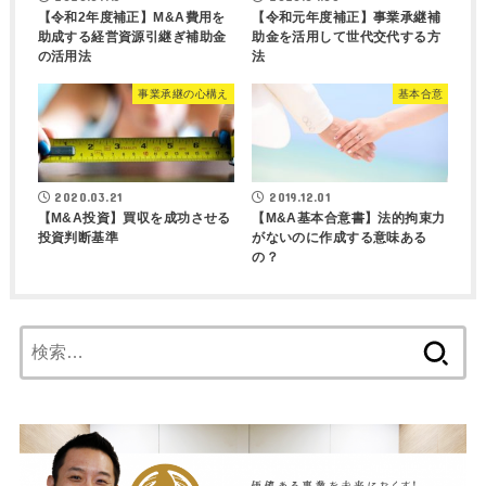
【令和2年度補正】M&A費用を
【令和元年度補正】事業承継補
助成する経営資源引継ぎ補助金
助金を活用して世代交代する方
の活用法
法
事業承継の心構え
基本合意
2020.03.21
2019.12.01
【M&A投資】買収を成功させる
【M&A基本合意書】法的拘束力
投資判断基準
がないのに作成する意味ある
の？