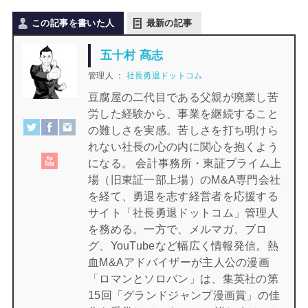
この記事を書いた人
最新の記事
五十村 髙志
管理人
：
社長勇退ドットコム
豆腐屋の二代目である父親が廃業し苦
労した経験から、事業を継続すること
の難しさを実感。苦しさを打ち明けら
れない社長の心の内に関心を抱くよう
になる。 会計事務所・東証プライム上
場（旧東証一部上場）のM&A専門会社
を経て、勇退を志す経営者を応援する
サイト「社長勇退ドットコム」管理人
を務める。一方で、メルマガ、ブロ
グ、YouTubeなど幅広く情報発信。熱
血M&Aアドバイザーが主人公の漫画
「ロマンとソロバン」は、集英社の第
15回「グランドジャンプ漫画賞」の佳