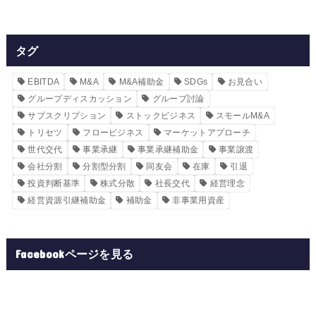
タグ
EBITDA
M&A
M&A補助金
SDGs
お見合い
グループディスカッション
グループ討論
サブスクリプション
ストックビジネス
スモールM&A
トリセツ
フロービジネス
マーケットアプローチ
世代交代
事業承継
事業承継補助金
事業譲渡
会社分割
分割型分割
同友会
在庫
引退
投資判断基準
株式分散
社長交代
経営理念
経営資源引継補助金
補助金
非事業用資産
Facebookページを見る