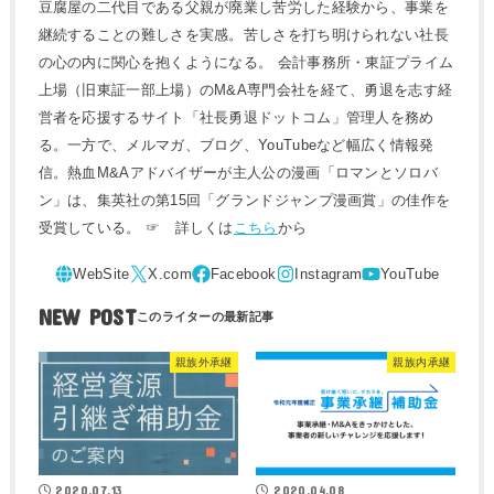
豆腐屋の二代目である父親が廃業し苦労した経験から、事業を
継続することの難しさを実感。苦しさを打ち明けられない社長
の心の内に関心を抱くようになる。 会計事務所・東証プライム
上場（旧東証一部上場）のM&A専門会社を経て、勇退を志す経
営者を応援するサイト「社長勇退ドットコム」管理人を務め
る。一方で、メルマガ、ブログ、YouTubeなど幅広く情報発
信。熱血M&Aアドバイザーが主人公の漫画「ロマンとソロバ
ン」は、集英社の第15回「グランドジャンプ漫画賞」の佳作を
受賞している。 ☞ 詳しくは
こちら
から
NEW POST
親族外承継
親族内承継
2020.07.13
2020.04.08