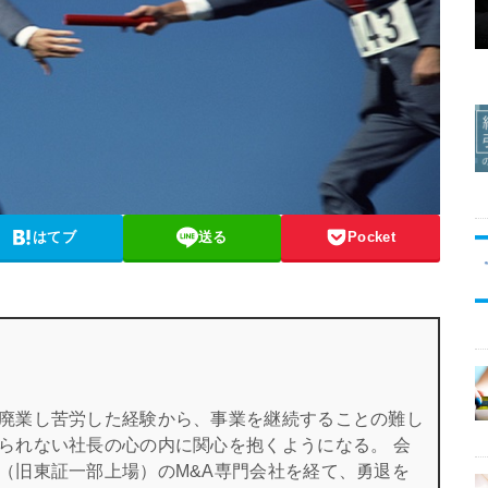
はてブ
送る
Pocket
廃業し苦労した経験から、事業を継続することの難し
られない社長の心の内に関心を抱くようになる。 会
（旧東証一部上場）のM&A専門会社を経て、勇退を