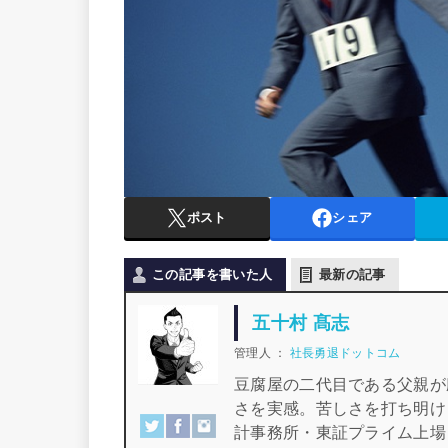
ポスト
シェア
この記事を書いた人
最新の記事
五十村 髙志
管理人
：
社長勇退ドットコム
豆腐屋の二代目である父親が
さを実感。苦しさを打ち明け
計事務所・東証プライム上場