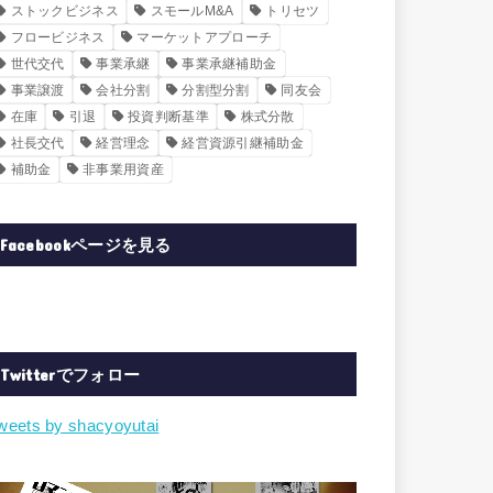
ストックビジネス
スモールM&A
トリセツ
フロービジネス
マーケットアプローチ
世代交代
事業承継
事業承継補助金
事業譲渡
会社分割
分割型分割
同友会
在庫
引退
投資判断基準
株式分散
社長交代
経営理念
経営資源引継補助金
補助金
非事業用資産
Facebookページを見る
Twitterでフォロー
weets by shacyoyutai