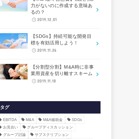
力がないのに作成する意味あ
るの？
2019.12.01
【SDGs】持続可能な開発目
標を有効活用しよう！
2019.11.26
【分割型分割】M&A時に非事
業用資産を切り離すスキーム
2019.11.18
タグ
EBITDA
M&A
M&A補助金
SDGs
お見合い
グループディスカッション
グループ討論
サブスクリプション