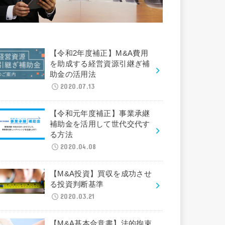
【令和2年度補正】M&A費用
を助成する経営資源引継ぎ補
助金の活用法
2020.07.13
【令和元年度補正】事業承継
補助金を活用して世代交代す
る方法
2020.04.08
【M&A投資】買収を成功させ
る投資判断基準
2020.03.21
【M&A基本合意書】法的拘束